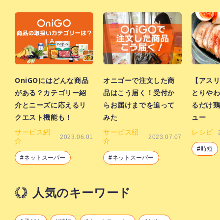
OniGOにはどんな商品
オニゴーで注文した商
【アス
がある？カテゴリー紹
品はこう届く！受付か
とりや
介とニーズに応えるリ
らお届けまでを追って
るだけ
クエスト機能も！
みた
ュー
サービス紹
サービス紹
レシピ
2023.06.01
2023.07.07
介
介
時短
ネットスーパー
ネットスーパー
人気のキーワード