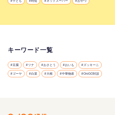
子ども
時短
ネットスーパー
おやつ
キーワード一覧
豆腐
ツナ
おさとう
おいも
ズッキーニ
ゴーヤ
白菜
大根
中華物産
OniGO対談