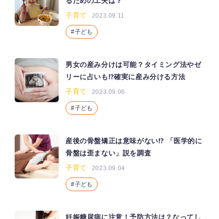
るための工夫は？
子育て
2023.09.11
子ども
男女の産み分けは可能？タイミング法やゼ
リーに占いも⁉︎確実に産み分ける方法
子育て
2023.09.06
子ども
産後の骨盤矯正は意味がない!? 「医学的に
骨盤は歪まない」説を調査
子育て
2023.09.04
子ども
妊娠糖尿病に注意！予防方法は？なってし